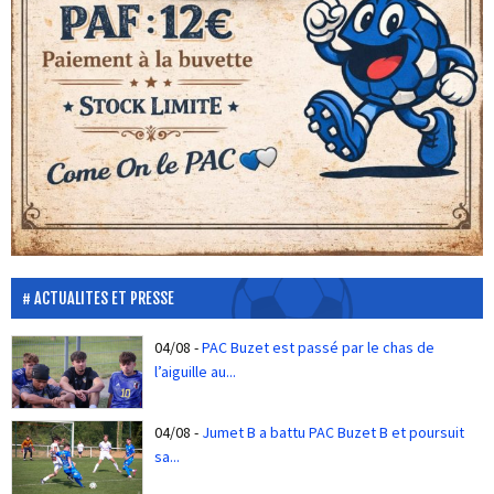
ACTUALITES ET PRESSE
04/08
-
PAC Buzet est passé par le chas de
l’aiguille au...
04/08
-
Jumet B a battu PAC Buzet B et poursuit
sa...