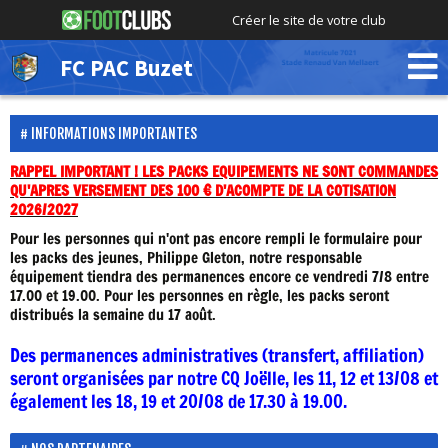
Créer le site de votre club
FC PAC Buzet
INFORMATIONS IMPORTANTES
RAPPEL IMPORTANT ! LES PACKS EQUIPEMENTS NE SONT COMMANDES
QU'APRES VERSEMENT DES 100 € D'ACOMPTE DE LA COTISATION
2026/2027
Pour les personnes qui n'ont pas encore rempli le formulaire pour
les packs des jeunes, Philippe Gleton, notre responsable
équipement tiendra des permanences encore ce vendredi 7/8 entre
17.00 et 19.00. Pour les personnes en règle, les packs seront
distribués la semaine du 17 août.
Des permanences administratives (transfert, affiliation)
seront organisées par notre CQ Joëlle, les 11, 12 et 13/08 et
également les 18, 19 et 20/08 de 17.30 à 19.00.