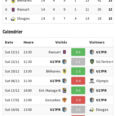
6
Bléharies
14
4
9
1
23
42
13
6
Ransart
14
4
9
1
11
35
13
8
Elouges
14
3
7
4
14
24
13
Calendrier
Date
Heure
Visités
Visiteurs
Sat 15/11
13:30
Ransart
0-5
U17PR
Sat 22/11
11:30
U17PR
1-1
SG-Tertre-Ha
Sat 29/11
13:30
Bléharies
1-3
U17PR
Sat 06/12
11:30
U17PR
0-4
Olympic
Sat 13/12
16:00
Ent. Manage B
0-3
U17PR
Sat 17/01
12:00
Gosselies
2-0
U17PR
Sat 24/01
13:00
U17PR
3-3
Elouges