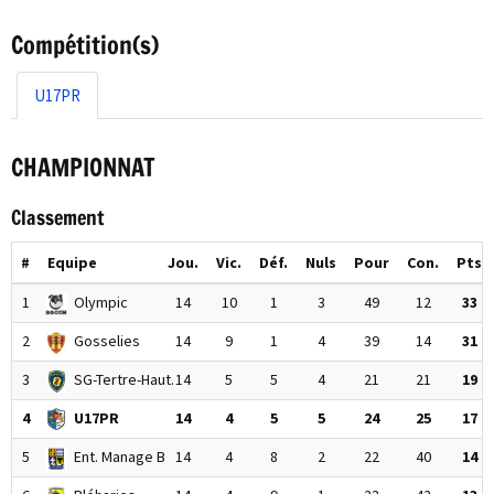
Compétition(s)
U17PR
CHAMPIONNAT
Classement
#
Equipe
Jou.
Vic.
Déf.
Nuls
Pour
Con.
Pts
1
Olympic
14
10
1
3
49
12
33
2
Gosselies
14
9
1
4
39
14
31
3
SG-Tertre-Haut.
14
5
5
4
21
21
19
4
U17PR
14
4
5
5
24
25
17
5
Ent. Manage B
14
4
8
2
22
40
14