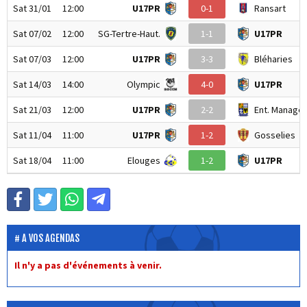
Sat 31/01
12:00
U17PR
0-1
Ransart
Sat 07/02
12:00
SG-Tertre-Haut.
1-1
U17PR
Sat 07/03
12:00
U17PR
3-3
Bléharies
Sat 14/03
14:00
Olympic
4-0
U17PR
Sat 21/03
12:00
U17PR
2-2
Ent. Manage 
Sat 11/04
11:00
U17PR
1-2
Gosselies
Sat 18/04
11:00
Elouges
1-2
U17PR
A VOS AGENDAS
Il n'y a pas d'événements à venir.