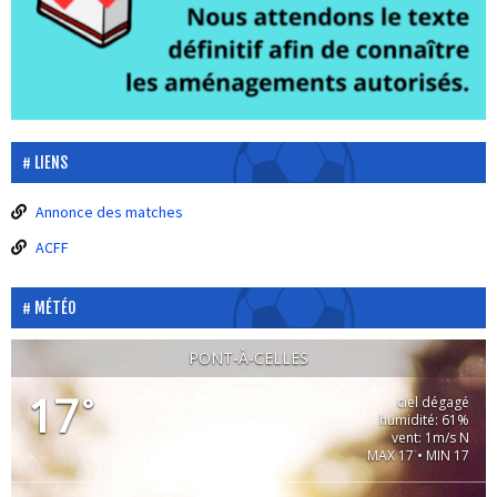
LIENS
Annonce des matches
ACFF
MÉTÉO
PONT-À-CELLES
17
°
ciel dégagé
humidité: 61%
vent: 1m/s N
MAX 17 • MIN 17