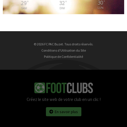
29
32
30
°
°
°
SAM
DIM
LUN
© 2026 FC PAC Buzet. Tous droits réservés.
Conditions d'Utilisation du Site
Politique de Confidentialité
Créez le site web de votre club en un clic !
En savoir plus