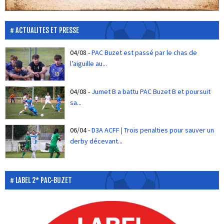
ACTUALITES ET PRESSE
04/08
-
PAC Buzet est passé par le chas de
l’aiguille au...
04/08
-
Jumet B a battu PAC Buzet B et poursuit
sa...
06/04
-
D3A ACFF | Trois penalties pour sauver un
derby décevant...
LABEL 2* PAC-BUZET