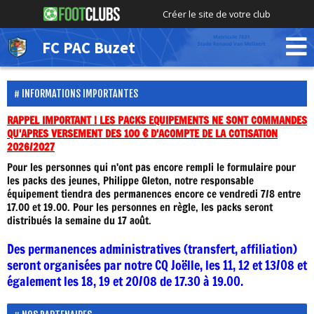
Créer le site de votre club
FC PAC Buzet
INFORMATIONS IMPORTANTES
RAPPEL IMPORTANT ! LES PACKS EQUIPEMENTS NE SONT COMMANDES
QU'APRES VERSEMENT DES 100 € D'ACOMPTE DE LA COTISATION
2026/2027
Pour les personnes qui n'ont pas encore rempli le formulaire pour
les packs des jeunes, Philippe Gleton, notre responsable
équipement tiendra des permanences encore ce vendredi 7/8 entre
17.00 et 19.00. Pour les personnes en règle, les packs seront
distribués la semaine du 17 août.
Des permanences administratives (transfert, affiliation)
seront organisées par notre CQ Joëlle, les 11, 12 et 13/08 et
également les 18, 19 et 20/08 de 17.30 à 19.00.