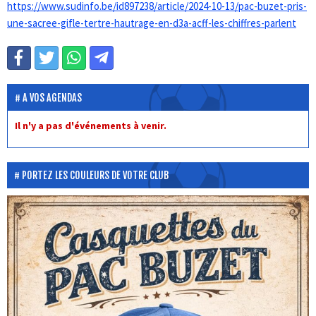
https://www.sudinfo.be/id897238/article/2024-10-13/pac-buzet-pris-
une-sacree-gifle-tertre-hautrage-en-d3a-acff-les-chiffres-parlent
A VOS AGENDAS
Il n'y a pas d'événements à venir.
PORTEZ LES COULEURS DE VOTRE CLUB