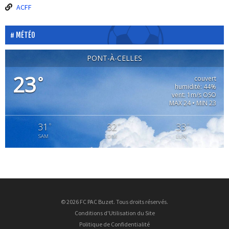
ACFF
MÉTÉO
PONT-À-CELLES
23
°
couvert
humidité: 44%
vent: 1m/s OSO
MAX 24 • MIN 23
31
32
33
°
°
°
SAM
DIM
LUN
© 2026 FC PAC Buzet. Tous droits réservés.
Conditions d'Utilisation du Site
Politique de Confidentialité