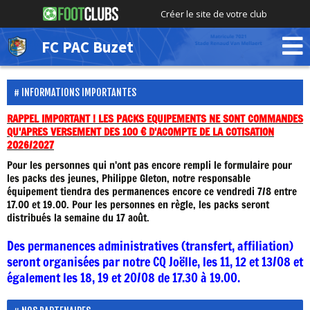
Créer le site de votre club
FC PAC Buzet
INFORMATIONS IMPORTANTES
RAPPEL IMPORTANT ! LES PACKS EQUIPEMENTS NE SONT COMMANDES
QU'APRES VERSEMENT DES 100 € D'ACOMPTE DE LA COTISATION
2026/2027
Pour les personnes qui n'ont pas encore rempli le formulaire pour
les packs des jeunes, Philippe Gleton, notre responsable
équipement tiendra des permanences encore ce vendredi 7/8 entre
17.00 et 19.00. Pour les personnes en règle, les packs seront
distribués la semaine du 17 août.
Des permanences administratives (transfert, affiliation)
seront organisées par notre CQ Joëlle, les 11, 12 et 13/08 et
également les 18, 19 et 20/08 de 17.30 à 19.00.