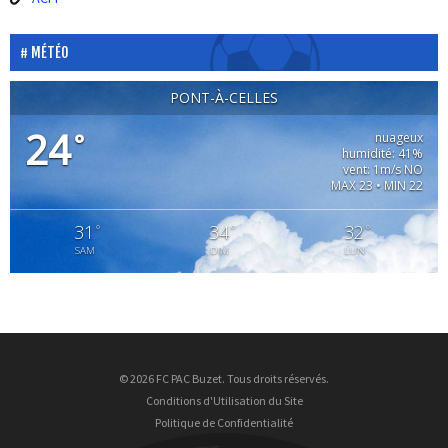
MÉTÉO
PONT-À-CELLES
24
°
nuageux
humidité: 41%
vent: 1m/s NO
MAX 23 • MIN 22
31
34
32
°
°
°
SAM
DIM
LUN
© 2026 FC PAC Buzet. Tous droits réservés.
Conditions d'Utilisation du Site
Politique de Confidentialité