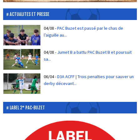
ACTUALITES ET PRESSE
04/08
-
PAC Buzet est passé par le chas de
l’aiguille au...
04/08
-
Jumet B a battu PAC Buzet B et poursuit
sa...
06/04
-
D3A ACFF | Trois penalties pour sauver un
derby décevant...
LABEL 2* PAC-BUZET